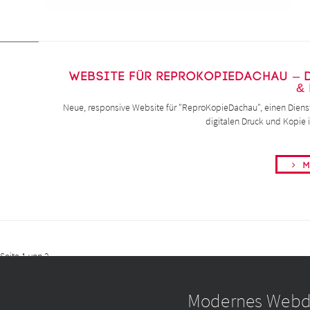
Website für ReproKopieDachau – 
&
Neue, responsive Website für "ReproKopieDachau", einen Dienstl
digitalen Druck und Kopie 
Me
zurück
Seite 1 von 2
Modernes Webdes