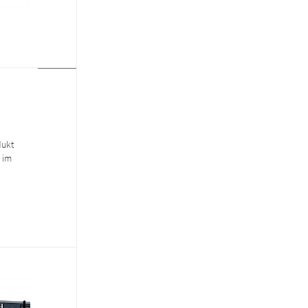
dukt
 im