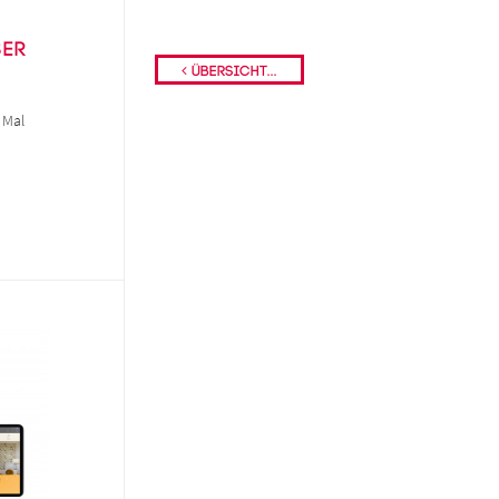
ser
Übersicht...
s Mal