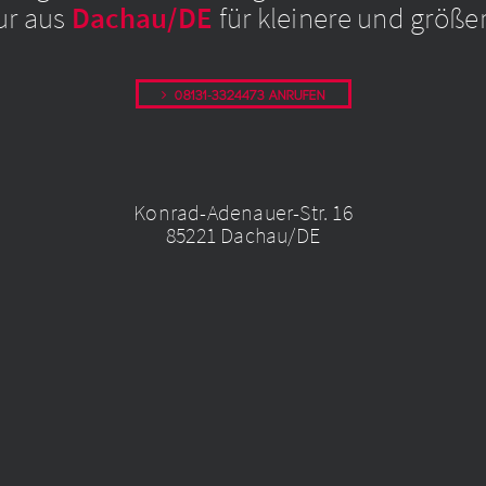
ur aus
Dachau/DE
für kleinere und größer
08131-3324473 anrufen
Konrad-Adenauer-Str. 16
85221 Dachau/DE