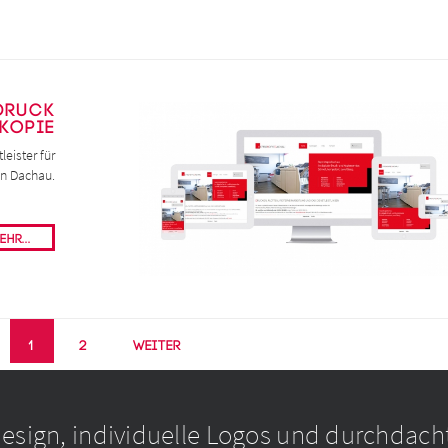
Druck
 Kopie
eister für
in Dachau.
hr...
1
2
Weiter
ign, individuelle Logos und durchdacht