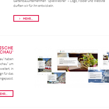
Gartenbauunternehmen "SpielWiesner" – Logo, Folder und Website
durften wir für ihn entwickeln.
Mehr...
lische
chau'
hau' haben
Dachau" um
weitert. In
gn für das
ngepasst.
hr...