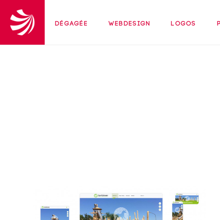
Dégagée
Webdesign
Logos