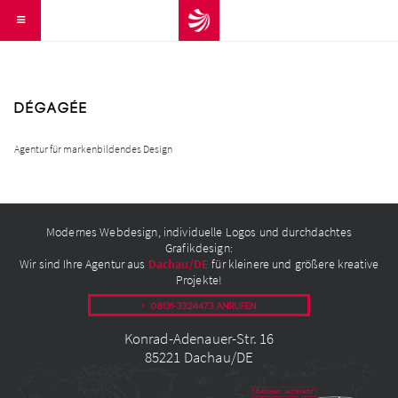
dégagée
Agentur für markenbildendes Design
Modernes Webdesign, individuelle Logos und durchdachtes
Grafikdesign:
Wir sind Ihre Agentur aus
Dachau/DE
für kleinere und größere kreative
Projekte!
08131-3324473 anrufen
Konrad-Adenauer-Str. 16
85221 Dachau/DE